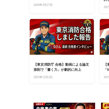
2026年3月27日
20
【東京消防庁 合格】動画による論文
【
添削で「書く力」が劇的に向上
「
掴
2025年12月2日
20