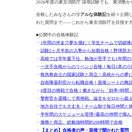
2026年度の東京消防庁 採用試験でも、東消塾
合格したみなさんの
リアルな体験記
を続々公開
れた質問まで——これから東京消防庁を目指す
■公開中の合格体験記
・
1年間の伴走で夢を掴む！学生チームで切磋琢
・
試験2ヶ月半前の入塾から短期合格！野球部大
・
高校では学年最下位。勉強が苦手でも1年間の
・
一次不合格からのリベンジ合格！毎日1本の小
・
救急救命士の国家試験と両立！高校からの夢
・
自衛隊薬剤官から転職合格！面接シートの教訓
・
4度目の挑戦で合格！働きながら「効率×時間
・
警察官を退職して再挑戦。論文をゼロから鍛
・
地方在住でも大丈夫！チーム制で毎日仲間と
・
半年間のスケジュール管理×最高の仲間で掴ん
・
激務と両立、総勉強時間約200時間で合格
・
【まとめ】合格者の声・面接で聞かれた質問