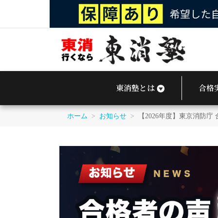
東
消
東消塾とは
合格
塾
｜
東
ホーム
>
お知らせ
>
【2026年度】東京消防庁
京
消
防
庁
OB
運
営
の