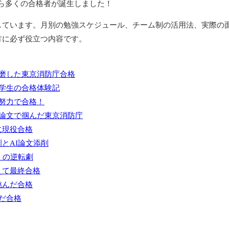
から多くの合格者が誕生しました！
しています。月別の勉強スケジュール、チーム制の活用法、実際の
方に必ず役立つ内容です。
磨した東京消防庁合格
学生の合格体験記
努力で合格！
論文で掴んだ東京消防庁
に現役合格
とAI論文添削
」の逆転劇
えて最終合格
挑んだ合格
だ合格