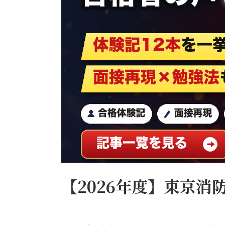
合
格
特
化
ス
ク
ー
ル
【公
式】
【2026年度】東京消