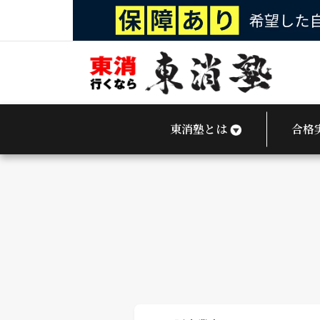
東
消
東消塾とは
合格
塾
｜
東
京
消
防
庁
OB
運
営
の