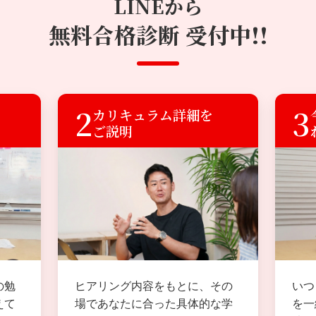
LINEから
無料合格診断 受付中!!
2
3
カリキュラム詳細を
ご説明
ヒアリング内容をもとに、その
いつ
の勉
場であなたに合った具体的な学
を一
えて