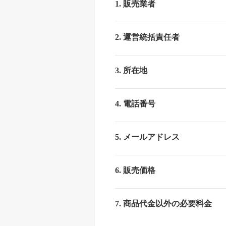
合
1. 販売業者
格
特
2. 運営統括責任者
化
ス
ク
3. 所在地
ー
ル
【公
4. 電話番号
式】
5. メールアドレス
6. 販売価格
7. 商品代金以外の必要料金