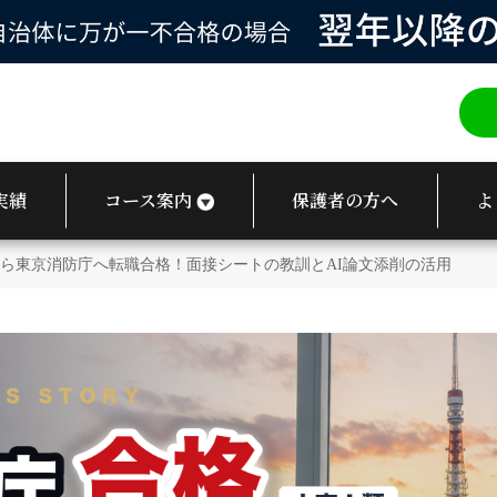
実績
コース案内
保護者の方へ
よ
ら東京消防庁へ転職合格！面接シートの教訓とAI論文添削の活用