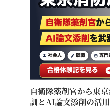
合
格
特
化
ス
ク
ー
ル
【公
式】
自衛隊薬剤官から東京
訓とAI論文添削の活用