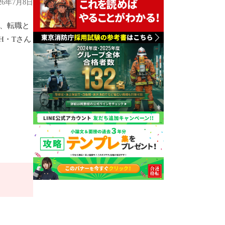
026年7月8日
、転職と
H・Tさん
。
。