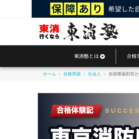
東
消
東消塾とは
合格
塾
｜
東
ホーム
>
合格実績
>
社会人
>
自衛隊薬剤官か
京
消
防
庁
OB
運
営
の