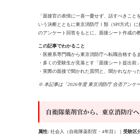
「面接官の表情に一喜一憂せず、話すべきこと
いう決断とともに東京消防庁Ⅰ類（SPI方式）
のアンケート回答をもとに、面接シート作成の
この記事でわかること
・医療系専門職から東京消防庁へ転職合格する
・多くの受験生が見落とす「面接シート提出前
・実際の面接で聞かれた質問と、聞かれなかっ
※ 本記事は「2026年度 東京消防庁 合否ア
自衛隊薬剤官から、東京消防庁へ
属性:
社会人（自衛隊薬剤官・4年目）｜
受験区分