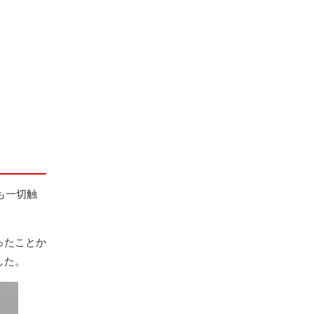
も一切触
ったことか
した。