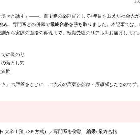
2
を淡々と話す」——。自衛隊の薬剤官として4年目を迎えた社会人が
に挑み、専門系との併願で
最終合格
を勝ち取りました。本記事では、
教訓から実際の面接の再現まで、転職受験のリアルをお届けします
までの道のり
」の落とし穴
た質問
ンケート」の回答をもとに、ご本人の言葉を抜粋・再構成したものです
:
大卒Ⅰ類（SPI方式）／専門系を併願｜
結果:
最終合格