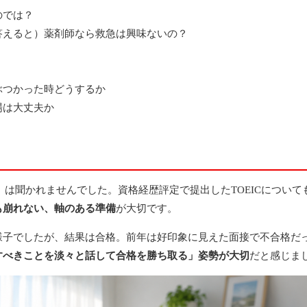
のでは？
答えると）薬剤師なら救急は興味ないの？
ぶつかった時どうするか
場は大丈夫か
」は聞かれませんでした。資格経歴評定で提出したTOEICについて
も崩れない、軸のある準備
が大切です。
様子でしたが、結果は合格。前年は好印象に見えた面接で不合格だ
すべきことを淡々と話して合格を勝ち取る」姿勢が大切
だと感じま