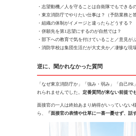
・志望動機／人を守ることは自衛隊でもできる
・東京消防庁でやりたい仕事は？（予防業務と
・組織の体制がイメージと違ったらどうする？
・併願先を第1志望にするのが自然では？
・部下への教育で気を付けていること／意見が
・消防学校は集団生活だが大丈夫か／凄惨な現
逆に、聞かれなかった質問
「なぜ東京消防庁か」「強み・弱み」「自己PR
れられませんでした。
定番質問が来ない前提で
面接官の一人は終始あまり納得がいっていない
ら、
「面接官の表情や仕草に一喜一憂せず、話