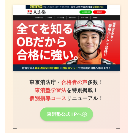
東京消防庁・
合格者の声
多数！
東消塾学習法
を特別掲載！
個別指導コース
リニューアル！
東消塾公式HPへ