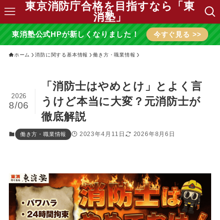
東京消防庁合格を目指すなら「東
消塾」
東消塾公式HPが新しくなりました！
今すぐ見る >>
ホーム
消防に関する基本情報
働き方・職業情報
「消防士はやめとけ」とよく言
2026
うけど本当に大変？元消防士が
8/06
徹底解説
2023年4月11日
2026年8月6日
働き方・職業情報