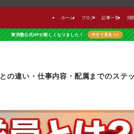
ホーム
ブログ
記事一覧
消
東消塾公式HPが新しくなりました！
今すぐ見る >>
士との違い・仕事内容・配属までのステ