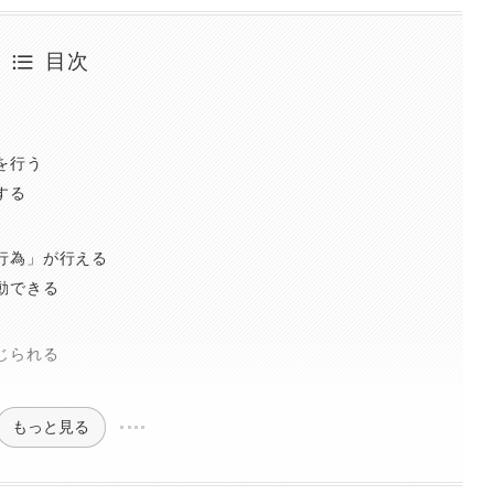
目次
を行う
する
行為」が行える
動できる
じられる
もっと見る