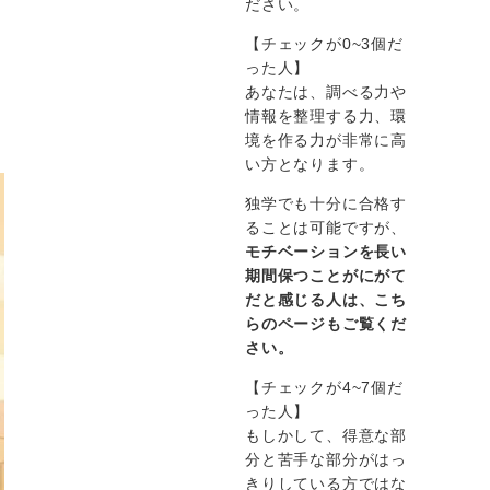
ださい。
【チェックが0~3個だ
った人】
あなたは、調べる力や
情報を整理する力、環
境を作る力が非常に高
い方となります。
独学でも十分に合格す
ることは可能ですが、
モチベーションを長い
期間保つことがにがて
だと感じる人は、こち
らのページもご覧くだ
さい。
【チェックが4~7個だ
った人】
もしかして、得意な部
分と苦手な部分がはっ
きりしている方ではな