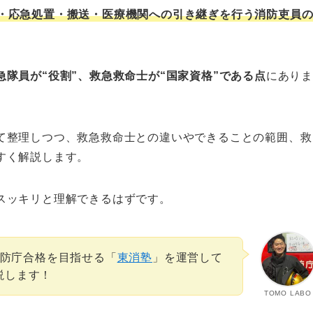
・応急処置・搬送・医療機関への引き継ぎを行う消防吏員
隊員が“役割”、救急救命士が“国家資格”である点
にあり
て整理しつつ、救急救命士との違いやできることの範囲、救
すく解説します。
スッキリと理解できるはずです。
消防庁合格を目指せる「
東消塾
」を運営して
解説します！
TOMO LABO