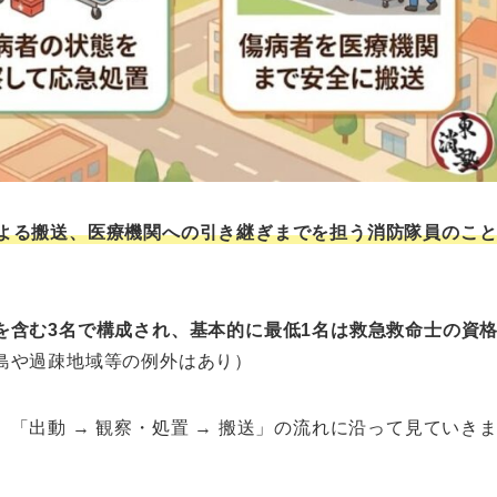
よる搬送、医療機関への引き継ぎまでを担う消防隊員のこ
を含む3名で構成され、基本的に最低1名は救急救命士の資
島や過疎地域等の例外はあり）
「出動 → 観察・処置 → 搬送」の流れに沿って見ていき