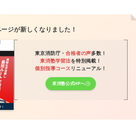
ページが新しくなりました！
東京消防庁・
合格者の声
多数！
東消塾学習法
を特別掲載！
個別指導コース
リニューアル！
東消塾公式HPへ