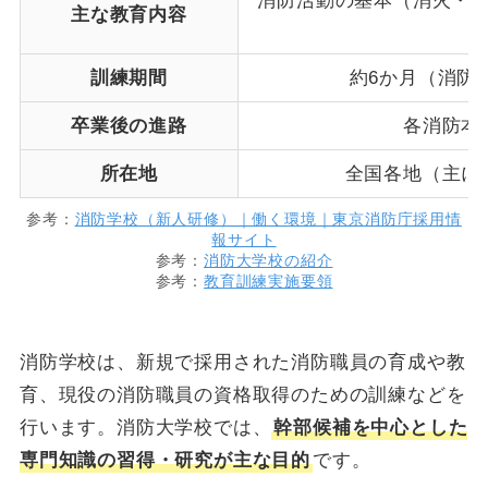
消防活動の基本（消火・
主な教育内容
訓練期間
約6か月（消防
卒業後の進路
各消防本
所在地
全国各地（主に
参考：
消防学校（新人研修）｜働く環境｜東京消防庁採用情
報サイト
参考：
消防大学校の紹介
参考：
教育訓練実施要領
消防学校は、新規で採用された消防職員の育成や教
育、現役の消防職員の資格取得のための訓練などを
行います。消防大学校では、
幹部候補を中心とした
専門知識の習得・研究が主な目的
です。