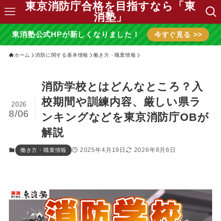
東京消防庁合格を目指すなら「東
消塾」
東消塾公式HPが新しくなりました！
今すぐ見る >>
ホーム
消防に関する基本情報
働き方・職業情報
消防学校とはどんなところ？入
校期間や訓練内容、厳しい県ラ
2026
8/06
ンキングなどを東京消防庁OBが
解説
2025年4月19日
2026年8月6日
働き方・職業情報