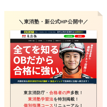
＼東消塾・新公式HP公開中／
東京消防庁・
合格者の声
多数！
東消塾学習法
を特別掲載！
個別指導コース
リニューアル！