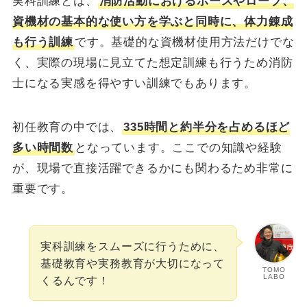
実科訓練とは、
消防活動におけるホースやローブ、
資機材の基本的な使い方を学ぶと同時に、体力錬成
も行う訓練
です。基礎的な資機材使用方法だけでな
く、実際の現場に見立てた想定訓練も行うため消防
士になる実感を得やすい訓練でもあります。
初任教育の中では、
335時間と約半分を占めるほど
多い時間数
となっています。ここでの知識や経験
が、現場で直接活躍できるかにも関わるため非常に
重要です。
実科訓練をスムーズに行うために、
基礎教育や実務教育が大切になって
TOMO
LABO
くるんです！