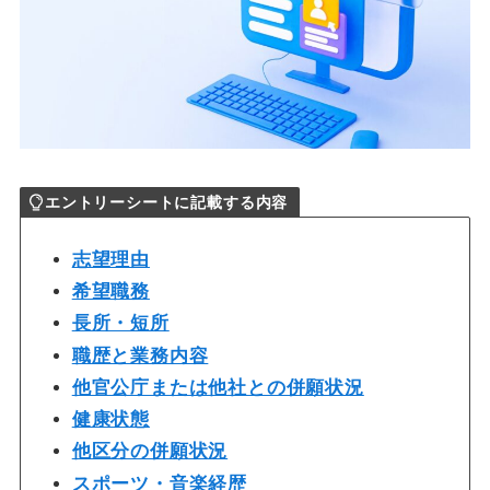
エントリーシートに記載する内容
志望理由
希望職務
長所・短所
職歴と業務内容
他官公庁または他社との併願状況
健康状態
他区分の併願状況
スポーツ・音楽経歴