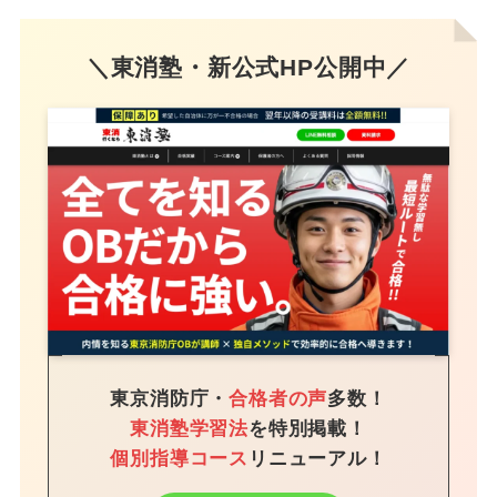
＼東消塾・新公式HP公開中／
東京消防庁・
合格者の声
多数！
東消塾学習法
を特別掲載！
個別指導コース
リニューアル！