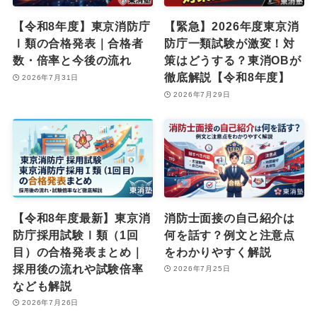
【令和8年度】東京消防庁
【緊急】2026年度東京消
Ⅰ類の合格発表｜合格者
防庁一類試験が激変！対
数・倍率と今後の流れ
策はどうする？東消OBが
徹底解説【令和8年度】
2026年7月31日
2026年7月29日
【令和8年度最新】東京消
消防士面接の自己紹介は
防庁採用試験Ⅰ類（1回
何を話す？例文と注意点
目）の合格発表まとめ｜
をわかりやすく解説
採用後の流れや試験倍率
2026年7月25日
なども解説
2026年7月26日