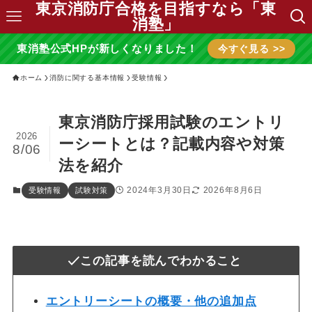
東京消防庁合格を目指すなら「東
消塾」
東消塾公式HPが新しくなりました！
今すぐ見る >>
ホーム
消防に関する基本情報
受験情報
東京消防庁採用試験のエントリ
2026
ーシートとは？記載内容や対策
8/06
法を紹介
2024年3月30日
2026年8月6日
受験情報
試験対策
この記事を読んでわかること
エントリーシートの概要・他の追加点