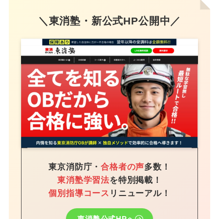
＼東消塾・新公式HP公開中／
東京消防庁・
合格者の声
多数！
東消塾学習法
を特別掲載！
個別指導コース
リニューアル！
東消塾公式HPへ