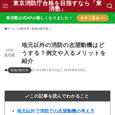
東京消防庁合格を目指すなら「東
消塾」
東消塾公式HPが新しくなりました！
今すぐ見る >>
ホーム
試験対策
面接試験対策
地元以外の消防の志望動機はど
2026
うする？例文や入るメリットを
8/06
紹介
2024年7月31日
2026年8月6日
面接試験対策
この記事を読んでわかること
地元以外で消防での志望動機の考え方