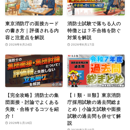
東京消防庁の面接カード
消防士試験で落ちる人の
の書き方｜評価される内
特徴とは？不合格を防ぐ
容と注意点を解説
対策を解説
2026年6月24日
2026年6月17日
【完全攻略】消防士の集
【Ⅰ類・Ⅲ類】東京消防
団面接・討論でよくある
庁採用試験の過去問総ま
失敗・合格するコツを紹
とめ｜小論文試験や面接
介！
試験の過去問も併せて解
説
2026年1月16日
2025年2月10日