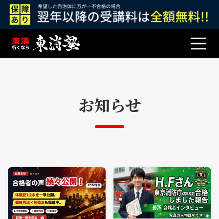
メ
ニ
東
消
ュ
塾
ー
｜
東
京
お知らせ
消
防
庁
OB
運
営
の
合
格
特
化
ス
ク
ー
ル
【公
式】