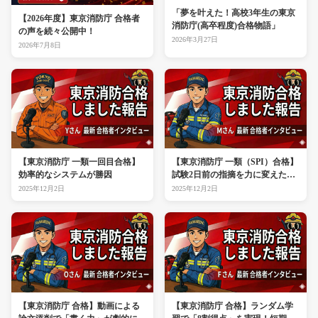
「夢を叶えた！高校3年生の東京
【2026年度】東京消防庁 合格者
消防庁(高卒程度)合格物語」
の声を続々公開中！
2026年3月27日
2026年7月8日
【東京消防庁 一類一回目合格】
【東京消防庁 一類（SPI）合格】
効率的なシステムが勝因
試験2日前の指摘を力に変えた逆
転合格
2025年12月2日
2025年12月2日
【東京消防庁 合格】動画による
【東京消防庁 合格】ランダム学